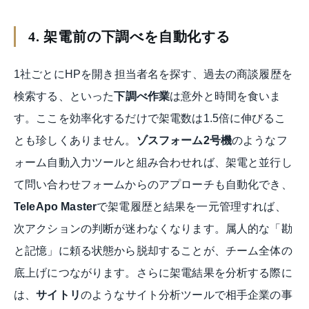
4. 架電前の下調べを自動化する
1社ごとにHPを開き担当者名を探す、過去の商談履歴を
検索する、といった
下調べ作業
は意外と時間を食いま
す。ここを効率化するだけで架電数は1.5倍に伸びるこ
とも珍しくありません。
ゾスフォーム2号機
のようなフ
ォーム自動入力ツールと組み合わせれば、架電と並行し
て問い合わせフォームからのアプローチも自動化でき、
TeleApo Master
で架電履歴と結果を一元管理すれば、
次アクションの判断が迷わなくなります。属人的な「勘
と記憶」に頼る状態から脱却することが、チーム全体の
底上げにつながります。さらに架電結果を分析する際に
は、
サイトリ
のようなサイト分析ツールで相手企業の事