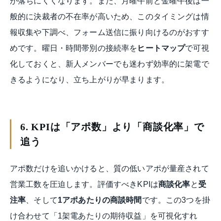
が落ちにくくなります。また、月曜午前と金曜午後は一
般的に決裁者の不在率が高いため、このタイミングは情
報収集や下調べ、フォーム送信に振り向けるのがおすす
めです。曜日・時間帯別の接続率を
ヒートマップ
で可視
化しておくと、新人メンバーでも迷わず効率的に架電で
きるようになり、立ち上がりが早まります。
6. KPIは「アポ数」より「商談化率」で
追う
アポ数だけを追いかけると、質の低いアポが量産されて
営業工数を圧迫します。評価すべきKPIは
商談化率
と
受
注率
、そして
1アポあたりの商談時間
です。この3つを掛
け合わせて「1架電あたりの期待収益」を可視化すれ