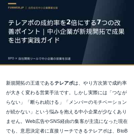
2
h
件
6
a
の
年
m
コ
4
a
メ
月
d
ン
2
a
ト
3
@
日
m
a
-
m
a
新規開拓の王道である
テレアポ
は、やり方次第で成約率
d
が大きく変わる営業手法です。しかし実際には「つなが
o
らない」「断られ続ける」「メンバーのモチベーション
.
c
が続かない」という悩みを抱える中小企業が少なくあり
o
ません。Web広告やSNS経由の集客が主流になった現在
m
でも、意思決定者に直接リーチできるテレアポは、BtoB