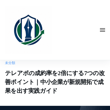
コ
ン
テ
ン
ツ
メ
ニ
へ
ュ
ー
ス
キ
ッ
プ
未分類
テレアポの成約率を2倍にする7つの改
善ポイント｜中小企業が新規開拓で成
果を出す実践ガイド
2
b
/
0
y
0