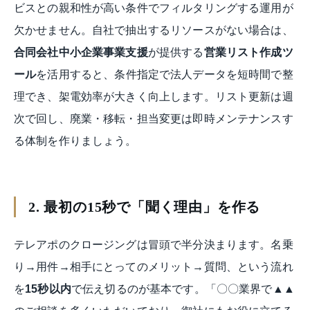
ビスとの親和性が高い条件でフィルタリングする運用が
欠かせません。自社で抽出するリソースがない場合は、
合同会社中小企業事業支援
が提供する
営業リスト作成ツ
ール
を活用すると、条件指定で法人データを短時間で整
理でき、架電効率が大きく向上します。リスト更新は週
次で回し、廃業・移転・担当変更は即時メンテナンスす
る体制を作りましょう。
2. 最初の15秒で「聞く理由」を作る
テレアポのクロージングは冒頭で半分決まります。名乗
り→用件→相手にとってのメリット→質問、という流れ
を
15秒以内
で伝え切るのが基本です。「〇〇業界で▲▲