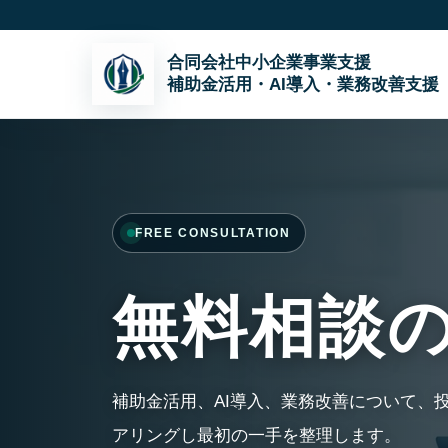
コ
ン
テ
ン
ツ
へ
ス
キ
FREE CONSULTATION
ッ
プ
無料相談
補助金活用、AI導入、業務改善について、
アリングし最初の一手を整理します。