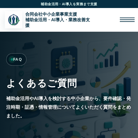
ー
コ
ン
テ
メ
ニ
ン
ュ
ー
ツ
へ
ス
FAQ
キ
ッ
プ
よくあるご質問
補助金活用やAI導入を検討する中小企業から、要件確認・発
注時期・証憑・情報管理についてよくいただく質問をまとめ
ました。