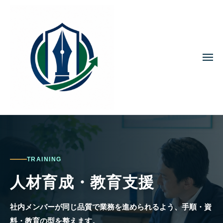
コ
ン
テ
ン
ツ
メ
ニ
ュ
へ
ー
ス
キ
ッ
プ
TRAINING
人材育成・教育支援
社内メンバーが同じ品質で業務を進められるよう、手順・資
料・教育の型を整えます。